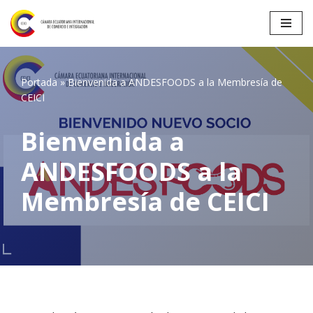
Saltar
al
contenido
Portada
»
Bienvenida a ANDESFOODS a la Membresía de
CEICI
Bienvenida a
ANDESFOODS a la
Membresía de CEICI