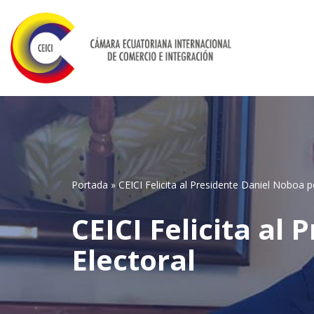
Saltar
al
contenido
Portada
»
CEICI Felicita al Presidente Daniel Noboa po
CEICI Felicita al
Electoral